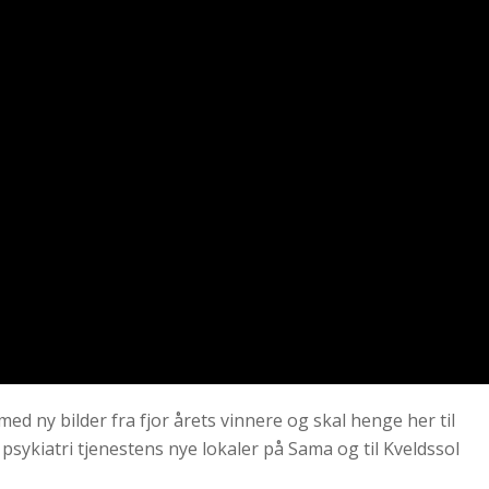
n med ny bilder fra fjor årets vinnere og skal henge her til
il psykiatri tjenestens nye lokaler på Sama og til Kveldssol