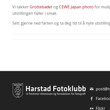
Vi takker
Grottebadet
og
CEWE Japan photo
for mulig
utstillingen faller i smak.
Sett gjerne ned farten og ta deg tid til å nyte utstil
post@h
Facebo
Flickr