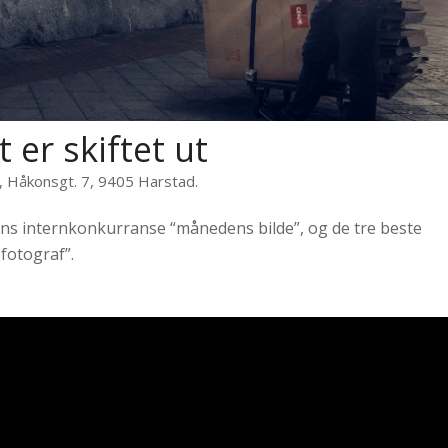
 er skiftet ut
t, Håkonsgt. 7, 9405 Harstad.
ens internkonkurranse “månedens bilde”, og de tre beste
 fotograf”.