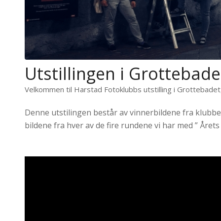
Utstillingen i Grottebadet
Velkommen til Harstad Fotoklubbs utstilling i Grottebade
Denne utstilingen består av vinnerbildene fra klubb
bildene fra hver av de fire rundene vi har med ” Årets