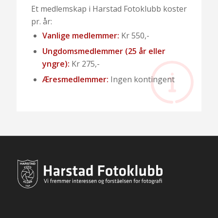
Et medlemskap i Harstad Fotoklubb koster
pr. år:
Vanlige medlemmer:
Kr 550,-
Ungdomsmedlemmer (25 år eller
yngre):
Kr 275,-
Æresmedlemmer:
Ingen kontingent