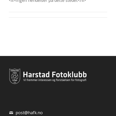
<li>Ingen hendelser på dette stedet</li>
post@hafk.no