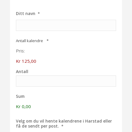
Ditt navn
*
Antall
Antall kalendre
*
Pris:
Kr 125,00
Antall
Sum
Kr 0,00
Velg om du vil hente kalendrene i Harstad eller
få de sendt per post.
*