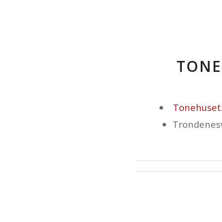
TONE
Tonehuset.
Trondenesv