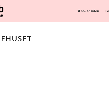
Til hovedsiden
Fo
EHUSET