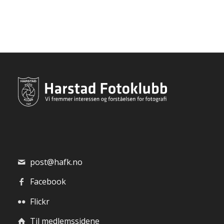
post@hafk.no
Facebook
Flickr
Til medlemssidene