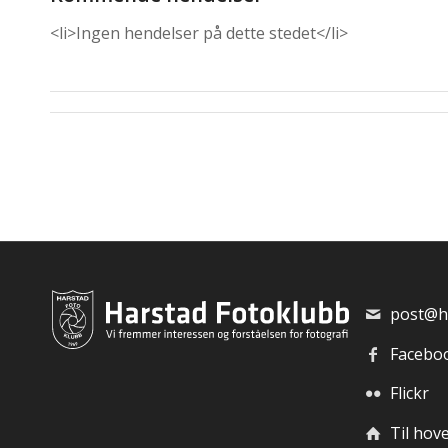
<li>Ingen hendelser på dette stedet</li>
post@h
Facebo
Flickr
Til hov