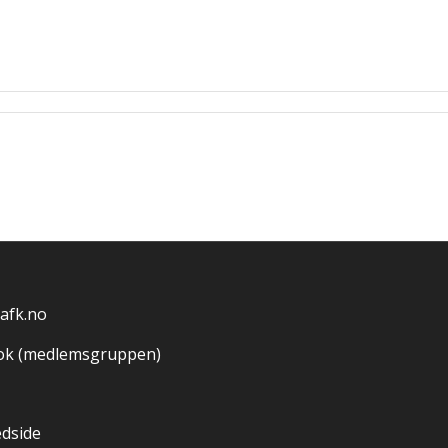
afk.no
ok (medlemsgruppen)
edside