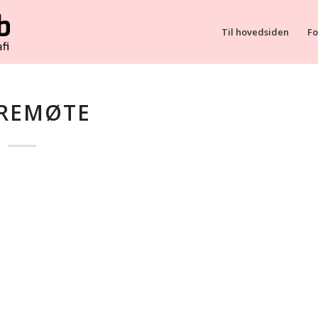
Til hovedsiden
Fo
REMØTE