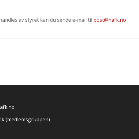
andles av styret kan du sende e-mail til
post@hafk.no
afk.no
ok (medlemsgruppen)