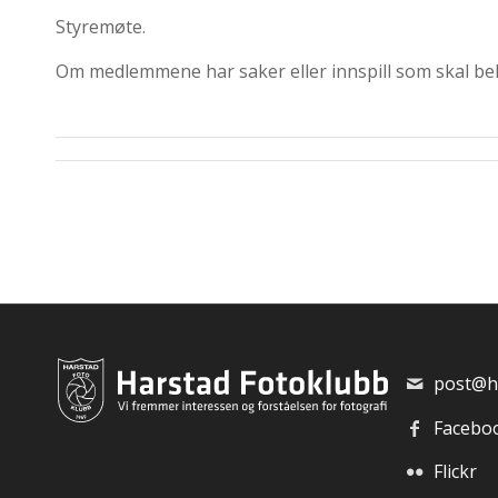
Styremøte.
Om medlemmene har saker eller innspill som skal beh
post@h
Facebo
Flickr