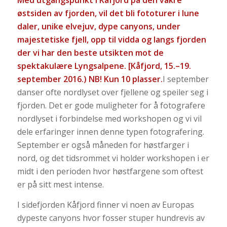
Med utgangspunkt i Kåfjord på den vakre
østsiden av fjorden, vil det bli fototurer i lune
daler, unike elvejuv, dype canyons, under
majestetiske fjell, opp til vidda og langs fjorden
der vi har den beste utsikten mot de
spektakulære Lyngsalpene. [Kåfjord, 15.–19.
september 2016.) NB! Kun 10 plasser.
I september
danser ofte nordlyset over fjellene og speiler seg i
fjorden. Det er gode muligheter for å fotografere
nordlyset i forbindelse med workshopen og vi vil
dele erfaringer innen denne typen fotografering.
September er også måneden for høstfarger i
nord, og det tidsrommet vi holder workshopen i er
midt i den perioden hvor høstfargene som oftest
er på sitt mest intense.
I sidefjorden Kåfjord finner vi noen av Europas
dypeste canyons hvor fosser stuper hundrevis av