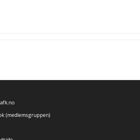
afk.no
ok (medlemsgruppen)
edside