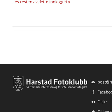
Les resten av dette innlegget »
post@h
Facebo
Flickr
Til hov